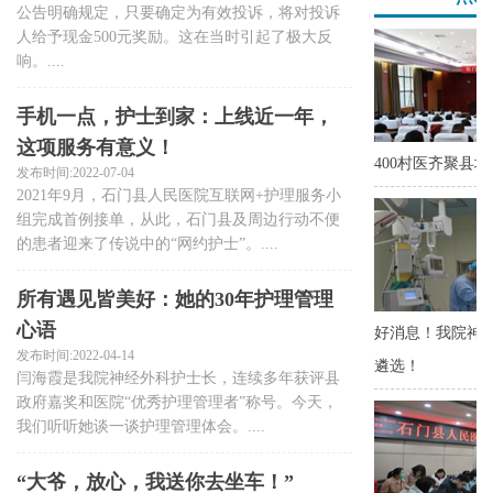
公告明确规定，只要确定为有效投诉，将对投诉
人给予现金500元奖励。这在当时引起了极大反
响。....
手机一点，护士到家：上线近一年，
这项服务有意义！
发布时间:2022-07-04
2021年9月，石门县人民医院互联网+护理服务小
组完成首例接单，从此，石门县及周边行动不便
的患者迎来了传说中的“网约护士”。....
所有遇见皆美好：她的30年护理管理
心语
发布时间:2022-04-14
闫海霞是我院神经外科护士长，连续多年获评县
政府嘉奖和医院“优秀护理管理者”称号。今天，
我们听听她谈一谈护理管理体会。....
“大爷，放心，我送你去坐车！”