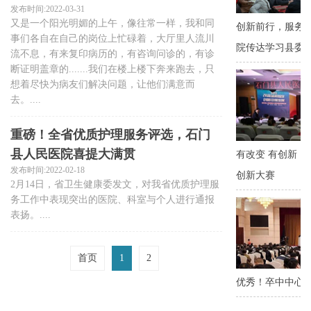
发布时间:2022-03-31
又是一个阳光明媚的上午，像往常一样，我和同
事们各自在自己的岗位上忙碌着，大厅里人流川
流不息，有来复印病历的，有咨询问诊的，有诊
断证明盖章的.......我们在楼上楼下奔来跑去，只
想着尽快为病友们解决问题，让他们满意而
去。....
重磅！全省优质护理服务评选，石门
县人民医院喜提大满贯
发布时间:2022-02-18
2月14日，省卫生健康委发文，对我省优质护理服
务工作中表现突出的医院、科室与个人进行通报
表扬。....
首页
1
2