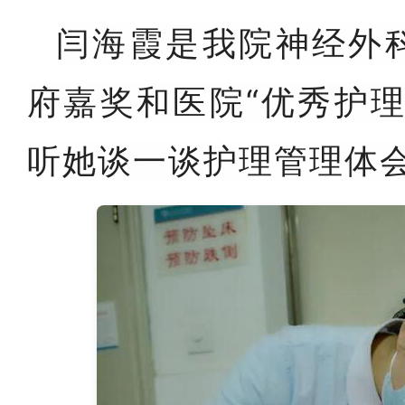
闫海霞是我院神经外
府嘉奖和医院“优秀护
听她谈一谈护理管理体