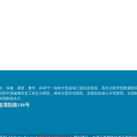
防、保健、康复、教学、科研于一体的大型县域三级综合医院，系长沙医学院附属医
院和中国健康扶贫工程定点医院，拥有全国百佳医院、全国百姓放心示范医院、全国
张国家级名片。
渫阳路198号