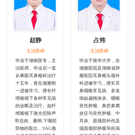
赵静
占炜
主治医师
主治医师
毕业于湖南医专，主
毕业于南华大学，在
治医师。毕业后一直
湘雅医院及湖南省肿
从事眼耳鼻喉科治疗
瘤医院耳鼻喉头颈外
十五年，曾在湘雅附
科进修学习，擅长耳
一进修学习。擅长纤
鼻咽喉常见病、多发
维喉镜下各种常见病
病如扁桃体炎、咽喉
的诊断及治疗。如纤
良性肿瘤、鼻腔鼻窦
维喉镜下激光切除声
炎症与良性肿瘤、中
带息肉、囊肿,下咽部
耳炎、面颈部外伤及
异物的取出，YAG激
颌面颈部肿瘤等疾病