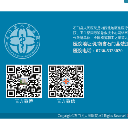
石门县人民医院是湘西北地区集医疗
院、卫生部国际紧急救援中心网络医
作先进单位、全国模范职工之家等九
医院地址:湖南省石门县楚江
医院电话：0736-5323020
官方微博
官方微信
Copyright©石门县人民医院.All Rights Reserved