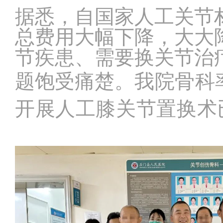
据悉，自国家人工关节
总费用大幅下降，大大
节疾患、需要换关节治
题饱受痛楚。
我院骨科
开展人工膝关节置换术