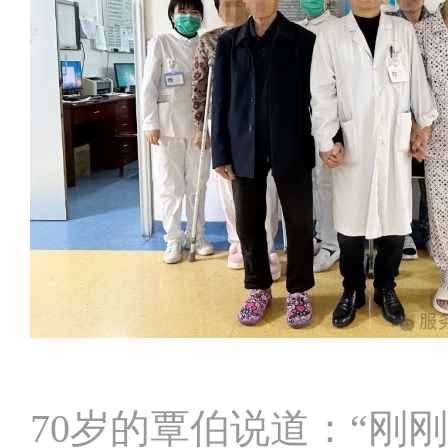
70岁的覃伯说道：“刚