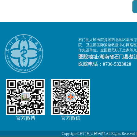
石门县人民医院是湘西北地区集医疗
院、卫生部国际紧急救援中心网络医
作先进单位、全国模范职工之家等九
医院地址:湖南省石门县楚江
医院电话：0736-5323020
官方微博
官方微信
Copyright©石门县人民医院.All Rights Reserved