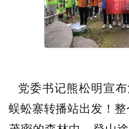
党委书记熊松明宣布
蜈蚣寨转播站出发！
整