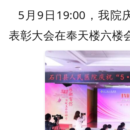
5
9
19:00，
月
日
我院
表彰大会在奉天楼六楼