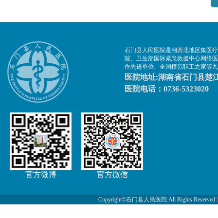
石门县人民医院是湘西北地区集医疗
院、卫生部国际紧急救援中心网络医
作先进单位、全国模范职工之家等九
医院地址:湖南省石门县楚江
医院电话：0736-5323020
官方微博
官方微信
Copyright©石门县人民医院.All Rights Reserved