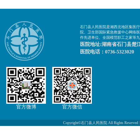
石门县人民医院是湘西北地区集医疗
院、卫生部国际紧急救援中心网络医
作先进单位、全国模范职工之家等九
医院地址:湖南省石门县楚江
医院电话：0736-5323020
官方微博
官方微信
Copyright©石门县人民医院.All Rights Reserved