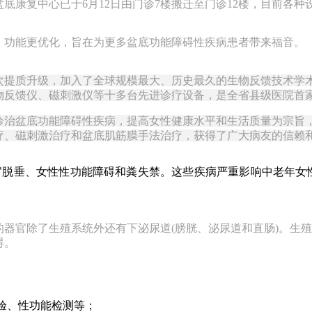
底康复中心已于6月12日由门诊
7
楼搬迁至门诊
12
楼，目前各种
功能更优化，旨在为更多盆底功能障碍性疾病患者带来福音。
次提质升级，加入了全球规模最大、历史最久的生物反馈技术学
物反馈仪、磁刺激仪等十多台先进诊疗设备，是全省县级医院首
诊治盆底功能障碍性疾病，提高女性健康水平和生活质量为宗旨
疗、磁刺激治疗和盆底肌筋膜手法治疗，获得了广大病友的信赖
官脱垂、女性性功能障碍和粪失禁。这些疾病严重影响中老年女
的器官除了生殖系统外还有下泌尿道
(
膀胱、泌尿道和直肠
)
。生殖
碍。
验、性功能检测等；